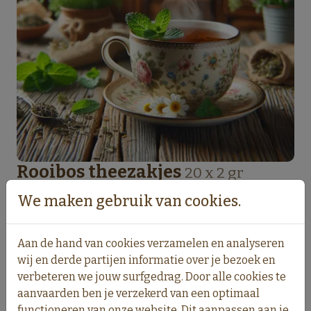
Rooibos theezakjes
20 x 2 gr
€10.00
We maken gebruik van cookies.
incl. 6% BTW
Pittigere thee met een aangenaam extract van
Aan de hand van cookies verzamelen en analyseren
kruiden.
wij en derde partijen informatie over je bezoek en
verbeteren we jouw surfgedrag. Door alle cookies te
aanvaarden ben je verzekerd van een optimaal
functioneren van onze website. Dit aanpassen aan je