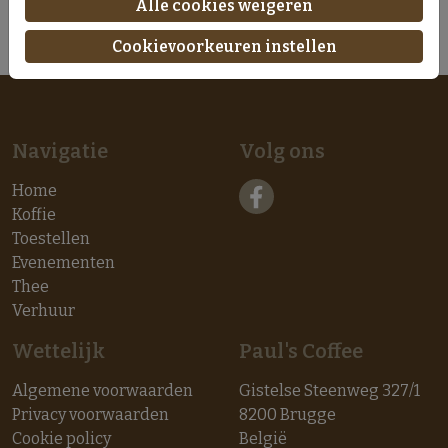
Alle cookies weigeren
Cookievoorkeuren instellen
Navigatie
Volg ons
Home
Koffie
Toestellen
Evenementen
Thee
Verhuur
Wettelijk
Paul's Coffee
Algemene voorwaarden
Gistelse Steenweg 327/1
Privacy voorwaarden
8200 Brugge
Cookie policy
België