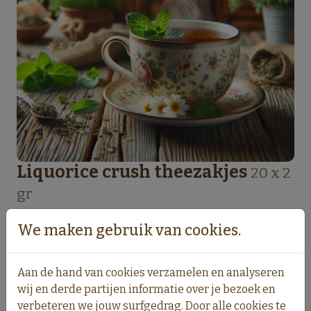
Liquorice crush theezakjes
20 x 2
gr
€10.00
incl. 6% BTW
We maken gebruik van cookies.
Pittigere thee met een aangenaam extract van
Aan de hand van cookies verzamelen en analyseren
kruiden.
wij en derde partijen informatie over je bezoek en
verbeteren we jouw surfgedrag. Door alle cookies te