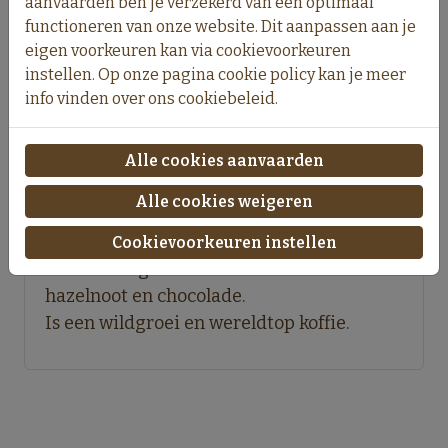
aanvaarden ben je verzekerd van een optimaal
functioneren van onze website. Dit aanpassen aan je
eigen voorkeuren kan via cookievoorkeuren
instellen. Op onze pagina cookie policy kan je meer
Omschrijving
info vinden over ons cookiebeleid.
Single blend uit Mexico , streek Chiapas
Alle cookies aanvaarden
bergketen Siera Madre (hoogte 1200-
Alle cookies weigeren
1800m)
Fairtrade koffie 100% Arabica ronde
Cookievoorkeuren instellen
evenwichtige smaak met toets van
hazelnoot en chocolade.
Is een wildgroei en wereldtop koffie.