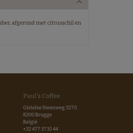
mber, afgerond met citrusschil en
Paul's Coffee
Gistelse Steenweg 327/1
8200 Brugge
België
+32 477 37 10 44