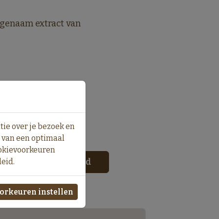
ngenaam extract van
ie over je bezoek en
d van een optimaal
ookievoorkeuren
In winkelmand
leid.
orkeuren instellen