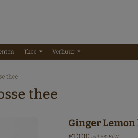
enten
Thee
Verhuur
se thee
osse thee
Ginger Lemon 
€10.00
incl. 6% BTW