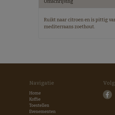
Omschrijving
Ruikt naar citroen en is pittig 
mediterraans zoethout.
Navigatie
Volg
Home
Koffie
Toestellen
Evenementen