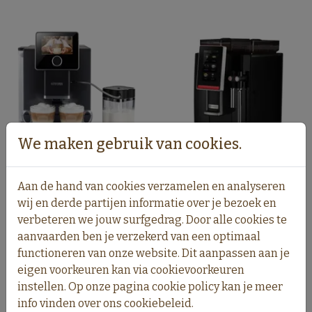
We maken gebruik van cookies.
Nivona NICR 960
Technicup Cup TS
Aan de hand van cookies verzamelen en analyseren
wij en derde partijen informatie over je bezoek en
Vraag offerte aan
Vraag offerte aan
verbeteren we jouw surfgedrag. Door alle cookies te
aanvaarden ben je verzekerd van een optimaal
functioneren van onze website. Dit aanpassen aan je
eigen voorkeuren kan via cookievoorkeuren
instellen. Op onze pagina cookie policy kan je meer
info vinden over ons cookiebeleid.